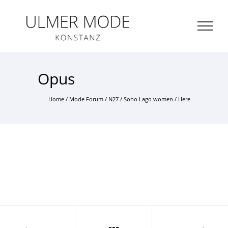
ZUM HAUPTINHALT SPRINGEN
Me
Opus
öff
Home
/
Mode Forum
/
N27
/
Soho Lago women
/ Here