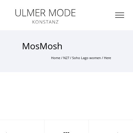
ZUM HAUPTINHALT SPRINGEN
Me
MosMosh
öff
Home
/
N27
/
Soho Lago women
/ Here