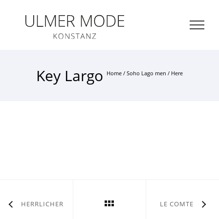
ZUM HAUPTINHALT SPRINGEN
Me
Key Largo
öff
Home
/
Soho Lago men
/ Here
HERRLICHER
LE COMTE